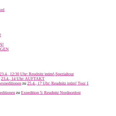
zed
!
N!
NGEN
23.4., 12:30 Uhr: Reudnitz intim!-Spezialtour
u
23.4., 14 Uhr: AUFTAKT
lexpeditionen
zu
25.4., 17 Uhr: Reudnitz intim! Tour 1
editionen
zu
Expedition 5: Reudnitz Nordnordost