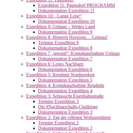
Expedition 11: Paunsdorf PROGRAMM
Dokumentation Expedition 11
Expedition 10: „Lange Lene“
Dokumentation Expedition 10
Expedition 9: Grünau – Weites Land
Dokumentation Expedition 9
Expedition 8: Hinterm Horizont… Grünau!
Termine Expedition 8
Dokumentation Expedition 8
Expedition 7 „spezial“: Kontaktaufnahme Grünau
Dokumentation Expedition 7
Expedition 6: Lenes Nachbarn
Dokumentation Expedition 6
Expedition 5: Reudnitz Nordnordost
Dokumentation Expedition 5
Expedition 4: Kontaktaufnahme Reudnitz
Dokumentation Expedition 4
Expedition 3: Sehnsucht Eisenbahnstraße
Termine Expedition 3
Die #Nachbarschafts-Challenge
Dokumentation Expedition 3
Expedition 2: Tag der offenen Wohungstüren
Termine Expedition 2
Dokumentation Expedition 2