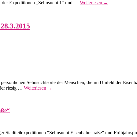
nen der Expeditionen „Sehnsucht 1“ und …
Weiterlesen
→
 28.3.2015
e persönlichen Sehnsuchtsorte der Menschen, die im Umfeld der Eisenba
der riesig …
Weiterlesen
→
aße“
ger Stadtteilexpeditionen “Sehnsucht Eisenbahnstraße” und Frühjahrsp