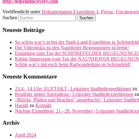
http://leipzigdiscovery.com
Veröffentlicht unter
Dokumentation Expedition 3
,
Presse
,
Uncategori
Suchen
Neueste Beiträge
So schön war’s in bei der Stadt-Land-Expedition in Schönefeld
Die Videodoku zu den Naunhofer Begegnungen ist fertig!
Einladung zum Tag der SCHÖNEFELDER BEGEGNUNGE
Kleine Impression vom Tag der NAUNHOFER BEGEGNU
Schön war’s mit euch beim Radwanderkino in Schönefeld!
Neueste Kommentare
23.4., 14 Uhr: AUFTAKT | Leipziger Stadtteilexpeditionen
zu
Reudnitz intim!-Spezialtour | Leipziger Stadtteilexpeditionen
z
„Blöcke, Platten und Brachen“ ausgebucht! | Leipziger Stadttei
Harald
zu
Kontakt
Nächste Expedition: 21.–28. November | Leipziger Stadtteilexp
Archiv
April 2024