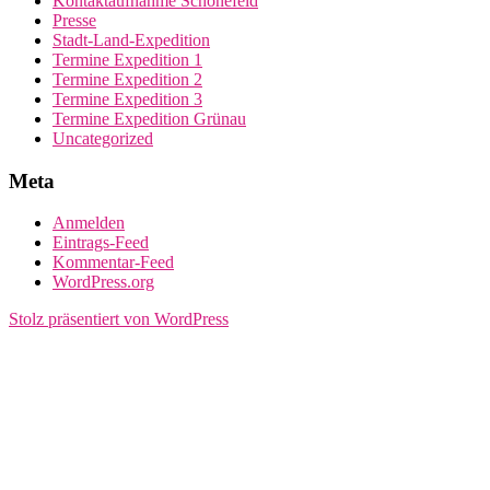
Kontaktaufnahme Schönefeld
Presse
Stadt-Land-Expedition
Termine Expedition 1
Termine Expedition 2
Termine Expedition 3
Termine Expedition Grünau
Uncategorized
Meta
Anmelden
Eintrags-Feed
Kommentar-Feed
WordPress.org
Stolz präsentiert von WordPress