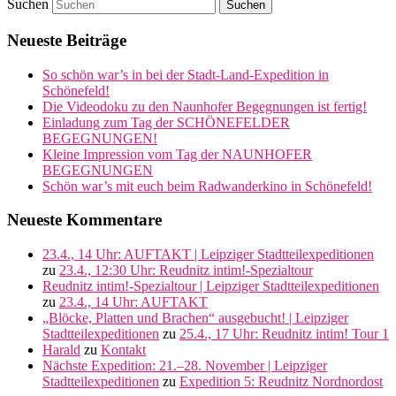
Suchen
Neueste Beiträge
So schön war’s in bei der Stadt-Land-Expedition in
Schönefeld!
Die Videodoku zu den Naunhofer Begegnungen ist fertig!
Einladung zum Tag der SCHÖNEFELDER
BEGEGNUNGEN!
Kleine Impression vom Tag der NAUNHOFER
BEGEGNUNGEN
Schön war’s mit euch beim Radwanderkino in Schönefeld!
Neueste Kommentare
23.4., 14 Uhr: AUFTAKT | Leipziger Stadtteilexpeditionen
zu
23.4., 12:30 Uhr: Reudnitz intim!-Spezialtour
Reudnitz intim!-Spezialtour | Leipziger Stadtteilexpeditionen
zu
23.4., 14 Uhr: AUFTAKT
„Blöcke, Platten und Brachen“ ausgebucht! | Leipziger
Stadtteilexpeditionen
zu
25.4., 17 Uhr: Reudnitz intim! Tour 1
Harald
zu
Kontakt
Nächste Expedition: 21.–28. November | Leipziger
Stadtteilexpeditionen
zu
Expedition 5: Reudnitz Nordnordost