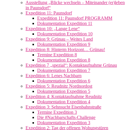
Ausstellung „Blicke wechseln – Miteinander (er)leben
in Paunsdorf“
Expedition 11: Paunsdorf
Expedition 11: Paunsdorf PROGRAMM
Dokumentation Expedition 11
Expedition 10: „Lange Lene“
Dokumentation Expedition 10
Expedition 9: Grünau – Weites Land
Dokumentation Expedition 9
Expedition 8: Hinterm Horizont… Grünau!
Termine Expedition 8
Dokumentation Expedition 8
Expedition 7 „spezial“: Kontaktaufnahme Grünau
Dokumentation Expedition 7
Expedition 6: Lenes Nachbarn
Dokumentation Expedition 6
Expedition 5: Reudnitz Nordnordost
Dokumentation Expedition 5
Expedition 4: Kontaktaufnahme Reudnitz
Dokumentation Expedition 4
Expedition 3: Sehnsucht Eisenbahnstraße
Termine Expedition 3
Die #Nachbarschafts-Challenge
Dokumentation Expedition 3
Expedition 2: Tag der offenen Wohungstüren