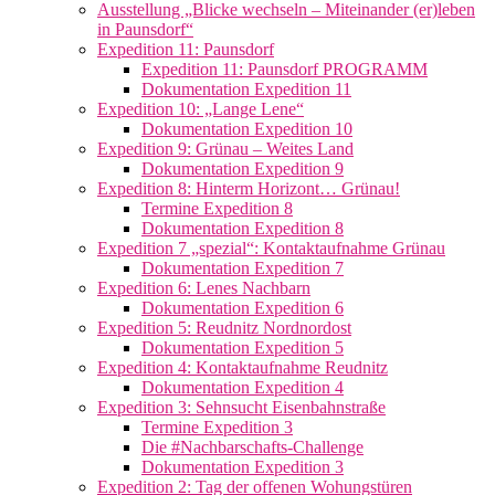
Ausstellung „Blicke wechseln – Miteinander (er)leben
in Paunsdorf“
Expedition 11: Paunsdorf
Expedition 11: Paunsdorf PROGRAMM
Dokumentation Expedition 11
Expedition 10: „Lange Lene“
Dokumentation Expedition 10
Expedition 9: Grünau – Weites Land
Dokumentation Expedition 9
Expedition 8: Hinterm Horizont… Grünau!
Termine Expedition 8
Dokumentation Expedition 8
Expedition 7 „spezial“: Kontaktaufnahme Grünau
Dokumentation Expedition 7
Expedition 6: Lenes Nachbarn
Dokumentation Expedition 6
Expedition 5: Reudnitz Nordnordost
Dokumentation Expedition 5
Expedition 4: Kontaktaufnahme Reudnitz
Dokumentation Expedition 4
Expedition 3: Sehnsucht Eisenbahnstraße
Termine Expedition 3
Die #Nachbarschafts-Challenge
Dokumentation Expedition 3
Expedition 2: Tag der offenen Wohungstüren