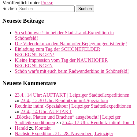
Veröffentlicht unter
Presse
Suchen
Neueste Beiträge
So schön war’s in bei der Stadt-Land-Expedition in
Schönefeld!
Die Videodoku zu den Naunhofer Begegnungen ist fertig!
Einladung zum Tag der SCHÖNEFELDER
BEGEGNUNGEN!
Kleine Impression vom Tag der NAUNHOFER
BEGEGNUNGEN
Schön war’s mit euch beim Radwanderkino in Schönefeld!
Neueste Kommentare
23.4., 14 Uhr: AUFTAKT | Leipziger Stadtteilexpeditionen
zu
23.4., 12:30 Uhr: Reudnitz intim!-Spezialtour
Reudnitz intim!-Spezialtour | Leipziger Stadtteilexpeditionen
zu
23.4., 14 Uhr: AUFTAKT
„Blöcke, Platten und Brachen“ ausgebucht! | Leipziger
Stadtteilexpeditionen
zu
25.4., 17 Uhr: Reudnitz intim! Tour 1
Harald
zu
Kontakt
Nächste Expedition: 21.–28. November | Leipziger